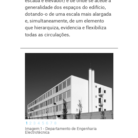
escada e elevador) e de onde se acede à
generalidade dos espaços do edifício,
dotando-o de uma escala mais alargada
e, simultaneamente, de um elemento
que hierarquiza, evidencia e flexibiliza
todas as circulações.
1
2
3
4
5
6
7
8
Imagem 1 - Departamento de Engenharia
Electrotécnica