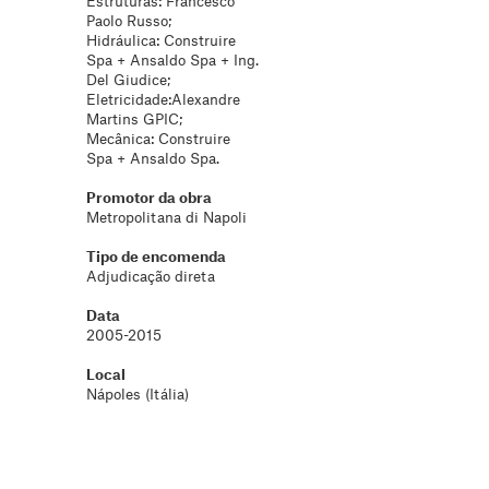
Estruturas: Francesco
Paolo Russo;
Hidráulica: Construire
Spa + Ansaldo Spa + Ing.
Del Giudice;
Eletricidade:Alexandre
Martins GPIC;
Mecânica: Construire
Spa + Ansaldo Spa.
Promotor da obra
Metropolitana di Napoli
Tipo de encomenda
Adjudicação direta
Data
2005-2015
Local
Nápoles (Itália)