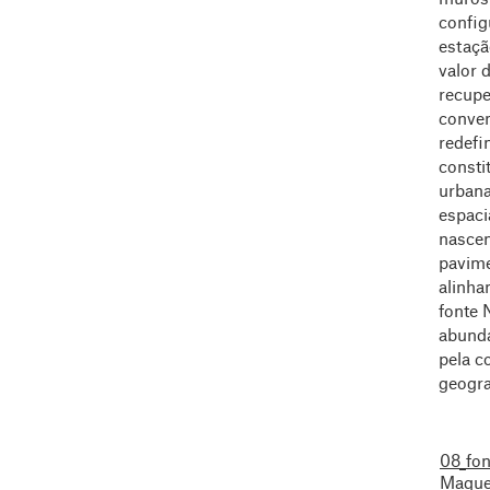
configu
estaça
valor 
recupe
conven
redefi
consti
urbana
espaci
nascen
pavime
alinha
fonte 
abunda
pela c
geograf
08_fon
Maquet