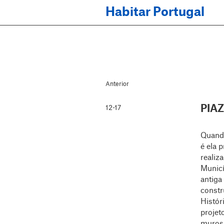
Habitar Portugal
Anterior
PIA
12-17
Quando
é ela 
realiza
Munici
antiga
constr
Histór
projeto
muros 