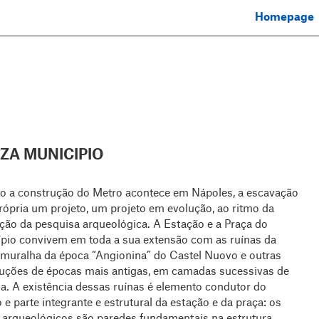
Homepage
ZZA MUNICIPIO
 a construção do Metro acontece em Nápoles, a escavação
própria um projeto, um projeto em evolução, ao ritmo da
ção da pesquisa arqueológica. A Estação e a Praça do
́pio convivem em toda a sua extensão com as ruínas da
 muralha da época “Angionina” do Castel Nuovo e outras
uções de épocas mais antigas, em camadas sucessivas de
ia. A existência dessas ruínas é elemento condutor do
 e parte integrante e estrutural da estação e da praça: os
arqueológicos são paredes fundamentais na estrutura,