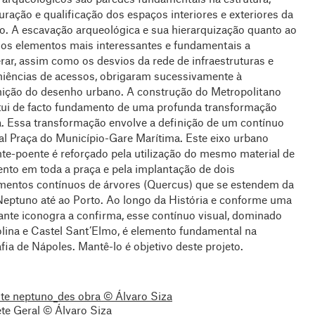
ração e qualificação dos espaços interiores e exteriores da
̃o. A escavação arqueológica e sua hierarquização quanto ao
dos elementos mais interessantes e fundamentais a
rar, assim como os desvios da rede de infraestruturas e
iências de acessos, obrigaram sucessivamente à
nição do desenho urbano. A construção do Metropolitano
tui de facto fundamento de uma profunda transformação
. Essa transformação envolve a definição de um contínuo
al Praça do Município-Gare Marítima. Este eixo urbano
te-poente é reforçado pela utilização do mesmo material de
nto em toda a praça e pela implantação de dois
mentos contínuos de árvores (Quercus) que se estendem da
Neptuno até ao Porto. Ao longo da História e conforme uma
nte iconogra a confirma, esse contínuo visual, dominado
olina e Castel Sant’Elmo, é elemento fundamental na
ia de Nápoles. Mantê-lo é objetivo deste projeto.
te neptuno_des obra © Álvaro Siza
e Geral © Álvaro Siza