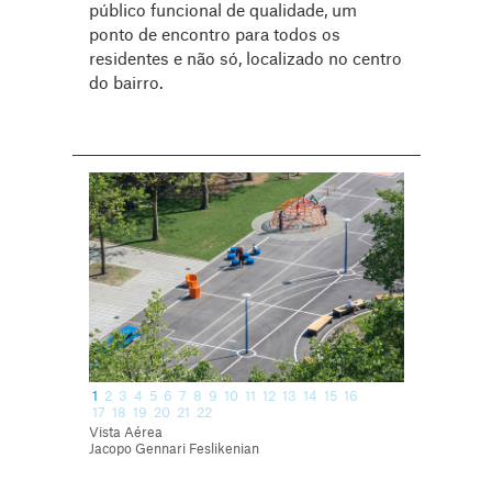
público funcional de qualidade, um
ponto de encontro para todos os
residentes e não só, localizado no centro
do bairro.
1
2
3
4
5
6
7
8
9
10
11
12
13
14
15
16
17
18
19
20
21
22
Vista Aérea
Jacopo Gennari Feslikenian