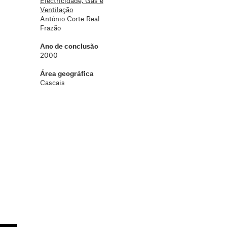
Electricidade, Gás e
Ventilação
António Corte Real
Frazão
Ano de conclusão
2000
Área geográfica
Cascais