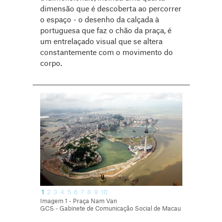
dimensão que é descoberta ao percorrer
o espaço - o desenho da calçada à
portuguesa que faz o chão da praça, é
um entrelaçado visual que se altera
constantemente com o movimento do
corpo.
1
2
3
4
5
6
7
8
9
10
Imagem 1 - Praça Nam Van
GCS - Gabinete de Comunicação Social de Macau